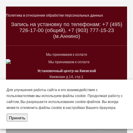
Политика в отношении обработки персональных данных
Запись на установку по телефонам: +7 (495)
726-17-00 (общий), +7 (903) 777-15-23
(м.Аннино)
Мы принимаем к оплате
Установочный центр на Киевской
Киевская д.14, стр.1
с 10.00 до 19.00 ежедневно
Установочный центр на Востряковском
Для улучшения работы сайта и его взаимодействия с
Востряковский пр. д.10Б, стр.23
пользователями мы используем файлы cookie. Продолжая работу с
с 10.00 до 19.00 ежедневно
сайтом, Вы разрешаете использование cookie-файлов. Вы всегда
Установочный центр на Саянской
можете отключить файлы cookie в настройках Вашего браузера.
Саянская ул. д.13, стр.3
Принять
с 10.00 до 19.00 ежедневно
© 2015-2026 PRIZRAK-SYSTEMS.RU ВСЕ ПРАВА ЗАЩИЩЕНЫ.